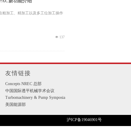
X-PAC新功能介绍
师在粗加工、精加工以及多工位加工操作
넶
137
绍（下）
友情链接
功能介绍。本期将重点介绍离心、向心类设
Concepts NREC 总部
中国国际透平机械学术会议
Turbomachinery & Pump Symposia
넶
130
美国能源部
沪ICP备19046901号