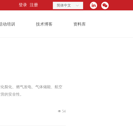
登录
注册
简体中文
ꀅ
活动培训
技术博客
资料库
催化裂化、燃气发电、气体储能、航空
运营的安全性。
넶
54