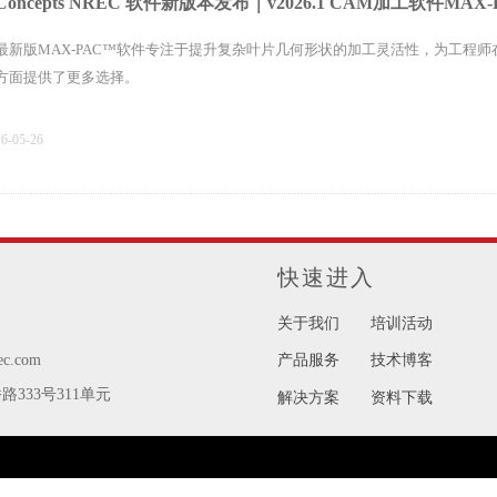
Concepts NREC 软件新版本发布｜v2026.1 CAM加工软件MA
最新版MAX-PAC™软件专注于提升复杂叶片几何形状的加工灵活性，为工程
方面提供了更多选择。
26-05-26
Concepts NREC 软件新版本发布｜v2026.1 CAE软件新功能介
快速进入
上一期文章主要对ARMD、AxCent、AXIAL、CFD模块，进行了详细的新
计一维软件的更新 (COMPAL、PUMPAL、 RITAL)。
关于我们
培训活动
ec.com
产品服务
技术博客
26-05-22
333号311单元
解决方案
资料下载