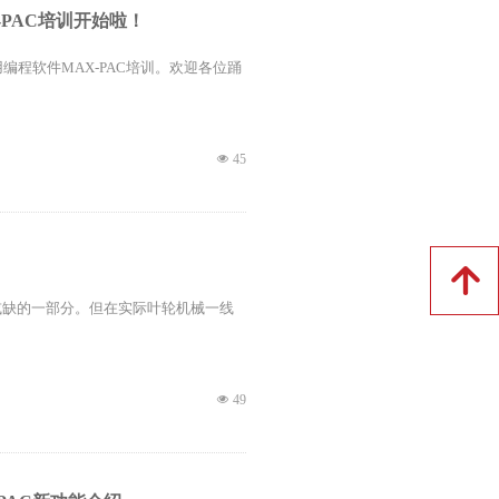
X-PAC培训开始啦！
工专用编程软件MAX-PAC培训。欢迎各位踊
넶
45
녕
或缺的一部分。但在实际叶轮机械一线
넶
49