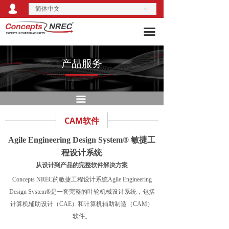
넙
简体中文
关于我们
ꀅ
CAE软件
끀
产品服务
CAM软件
行业解决方案
叶轮机械定制化培训
产品服务
活动培训
硬件产品
끀
技术博客
工程咨询服务
CAM软件
资料库
专业书籍
Agile Engineering Design System® 敏捷工
程设计系统
从设计到产品的完整软件解决方案
Concepts NREC的敏捷工程设计系统Agile Engineering
Design System®是一套完整的叶轮机械设计系统，包括
计算机辅助设计
（CAE）
和计算机辅助制造
（CAM）
软件。