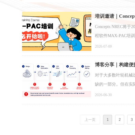
培训邀请｜Conce
培训开始啦！
Concepts NRE
程软件MAX-PAC
2026-07-09
博客分享｜构建便
对于大多数叶轮机械
缺的一部分。但在实
2026-06-30
上一页
1
2
3