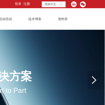
登录
注册
简体中文
ꀅ
活动培训
技术博客
资料库
决方案
넲
t to Part