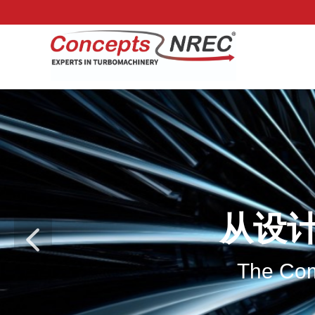
从设
넳
The Comp