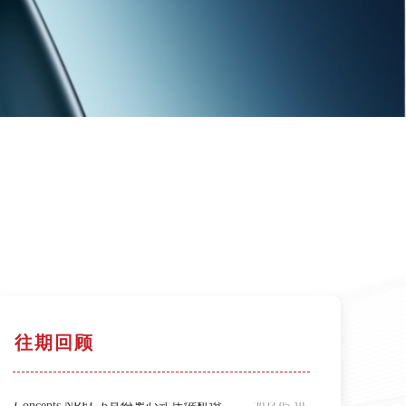
往期回顾
4月份离心式压缩机设计培训延期通知
3月份离心式压缩机设计培训延期通知
Concepts NREC 2022年度公开培训计划表
Concepts NREC 3月份离心式压缩机设计理论及软件操作培训-济南
Concepts NREC 2022免费线上研讨会| 敏捷工程设计系统 2022.0 版本软件新功能介绍
Concepts NREC 7月份离心式压缩机设计理论与软件操作培训
【免费线上研讨会】Concepts NREC软件2022.0版本新功能介绍及带诱导轮的离心泵设计过程演示
2021 Concepts NREC 线上CAE/CAM亚洲用户大会
气动工程师必看！Concepts NREC 轴流涡轮气动设计软件操作及向心涡轮气动设计培训即将开启！
第十五届2021上海国际压缩机及设备展览会—展商预热第5期—Concepts NREC中国
Concepts NREC 2022.0软件新版本发布: 敏捷工程设计系统(Agile Engineering Design System®)
2023-08-17
2022-04-28
2022-04-06
2022-03-15
2022-02-17
2022-01-24
2021-12-08
2021-11-25
2021-08-25
2021-07-02
2021-06-03
Concepts NREC 6月份离心式压缩机设计理论高级培训
2023-05-19