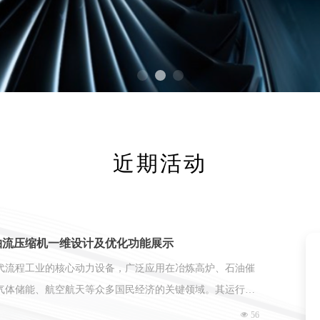
近期活动
轴流压缩机一维设计及优化功能展示
代流程工业的核心动力设备，广泛应用在冶炼高炉、石油催
气体储能、航空航天等众多国民经济的关键领域。其运行的
了企业产能和运营的安全性。
넶
56