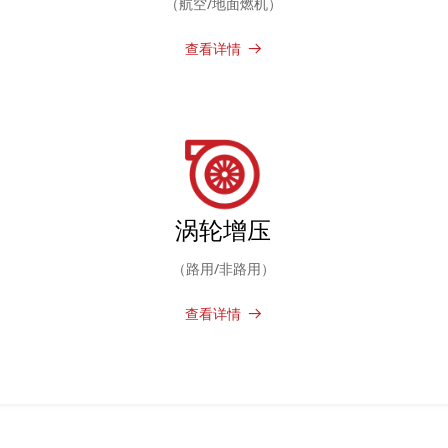
（航空/地面燃机）
查看详情
뀠
涡轮增压
（路用/非路用）
查看详情
뀠