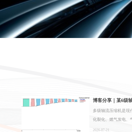
博客分享｜某6级
多级轴流压缩机是现
化裂化、燃气发电、
稳定、高效直接决定
2026-07-21