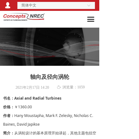
넙
简体中文
关于我们
ꀅ
끀
产品服务
行业解决方案
活动培训
技术博客
轴向及径向涡轮
资料库
ꄘ
浏览量：
1059
2021年2月17日
14:20
书名：Axial and Radial Turbines
价格：
￥1360.00
作者：
Hany Moustapha, Mark F. Zelesky, Nicholas C.
Baines, David Japikse
简介：
从涡轮设计的基本原理开始讲起，其他主题包括空