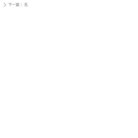
下一篇：
无
ꄲ
友情链接
Concepts NREC总部
Turbomachinery & Pump Symposia
美国能源部
中国国际透平机械学术会议