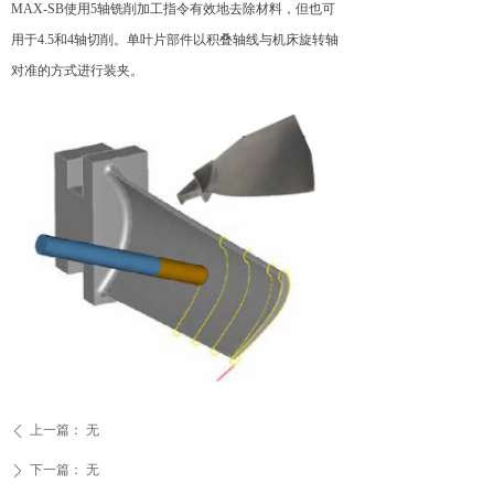
MAX-SB使用5轴铣削加工指令有效地去除材料，但也可
用于4.5和4轴切削。单叶片部件以积叠轴线与机床旋转轴
对准的方式进行装夹。
上一篇：
无
ꄴ
下一篇：
无
ꄲ