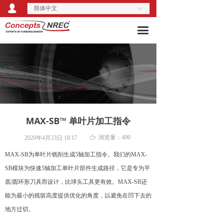
넙
简体中文
关于我们
ꀅ
끀
产品服务
行业解决方案
活动培训
技术博客
MAX-SB™ 单叶片加工指令
资料库
ꄘ
浏览量：
490
2020年4月23日
18:17
MAX-SB为单叶片铣削生成5轴加工指令。我们的MAX-
SB模块为快速5轴加工单叶片部件生成路径，它是专为平
底/圆环形刀具而设计，比球头工具更有效。MAX-SB还
能为最小的残留高度提供优化的角度，以避免在凹下去的
地方过切。